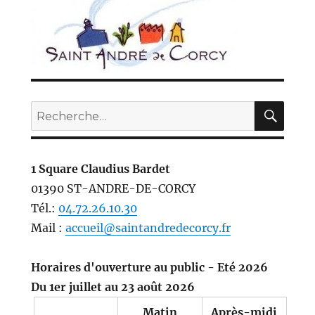
REC
Recherche
pour :
1 Square Claudius Bardet
01390 ST-ANDRE-DE-CORCY
Tél.:
04.72.26.10.30
Mail :
accueil@saintandredecorcy.fr
Horaires d'ouverture au public - Eté 2026
Du 1er juillet au 23 août 2026
Matin
Après-midi