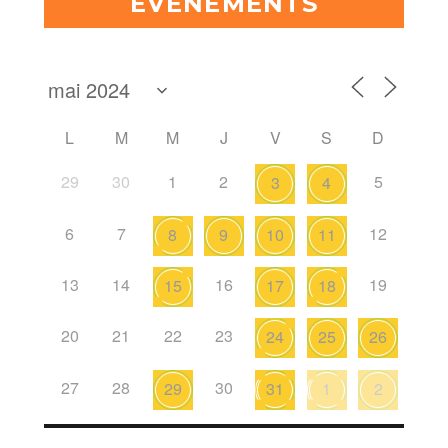
ÉVÈNEMENTS
L
M
M
J
V
S
D
29
30
1
2
5
3
4
6
7
12
8
9
10
11
13
14
16
19
15
17
18
20
21
22
23
24
25
26
27
28
30
29
31
1
2