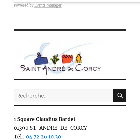
Powered by
Events Manager
REC
Recherche
pour :
1 Square Claudius Bardet
01390 ST-ANDRE-DE-CORCY
Tél.:
04.72.26.10.30