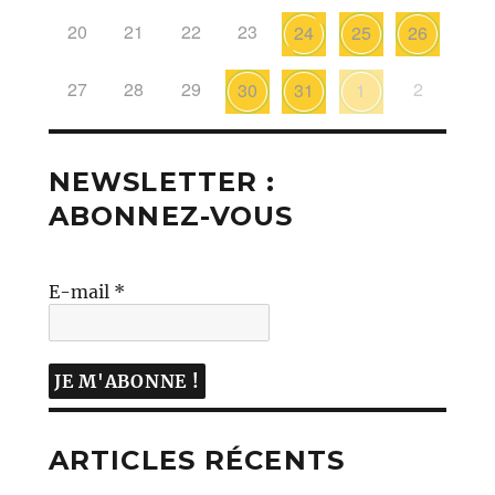
20
21
22
23
24
25
26
27
28
29
2
30
31
1
NEWSLETTER :
ABONNEZ-VOUS
E-mail
*
ARTICLES RÉCENTS