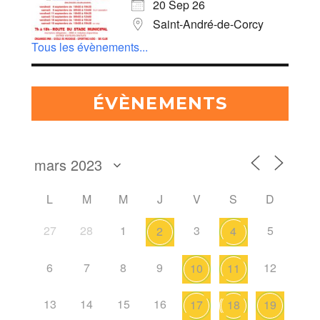
20 Sep 26
Saint-André-de-Corcy
Tous les évènements...
ÉVÈNEMENTS
L
M
M
J
V
S
D
27
28
1
3
5
2
4
6
7
8
9
12
10
11
13
14
15
16
17
18
19