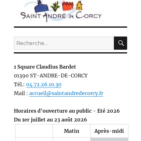
REC
Recherche
pour :
1 Square Claudius Bardet
01390 ST-ANDRE-DE-CORCY
Tél.:
04.72.26.10.30
Mail :
accueil@saintandredecorcy.fr
Horaires d'ouverture au public - Eté 2026
Du 1er juillet au 23 août 2026
Matin
Après-midi