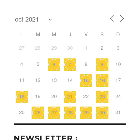
L
M
M
J
V
S
D
27
28
29
30
1
2
3
4
5
8
10
6
7
9
11
12
13
14
17
15
16
19
20
22
24
18
21
23
25
31
26
27
28
29
30
NEWSLETTER :