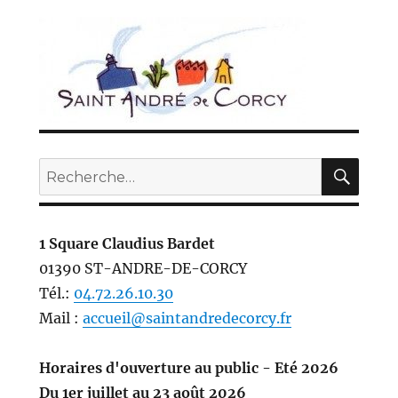
REC
Recherche
pour :
1 Square Claudius Bardet
01390 ST-ANDRE-DE-CORCY
Tél.:
04.72.26.10.30
Mail :
accueil@saintandredecorcy.fr
Horaires d'ouverture au public - Eté 2026
Du 1er juillet au 23 août 2026