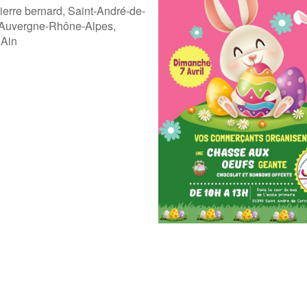
ierre bernard, Saint-André-de-
 Auvergne-Rhône-Alpes,
 Ain
ogle
iCalendar
Offic