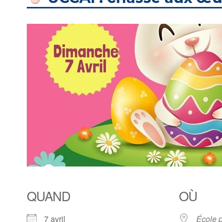
QUAND
OÙ
7 avril
École p