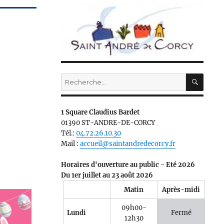
RECH
Recherche
pour :
1 Square Claudius Bardet
01390 ST-ANDRE-DE-CORCY
Tél.:
04.72.26.10.30
Mail :
accueil@saintandredecorcy.fr
Horaires d'ouverture au public - Eté 2026
Du 1er juillet au 23 août 2026
Matin
Après-midi
09h00-
Lundi
Fermé
12h30