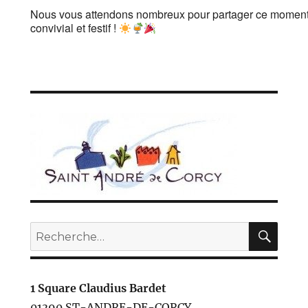
Nous vous attendons nombreux pour partager ce momen
convivial et festif !
REC
Recherche
pour :
1 Square Claudius Bardet
01390 ST-ANDRE-DE-CORCY