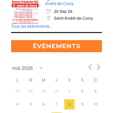
André-de-Corcy
20 Sep 26
Saint-André-de-Corcy
Tous les évènements...
ÉVÈNEMENTS
L
M
M
J
V
S
D
27
28
29
30
1
2
3
4
5
6
7
9
10
8