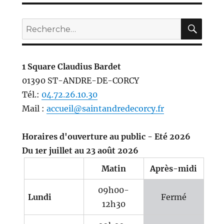
REC
Recherche
pour :
1 Square Claudius Bardet
01390 ST-ANDRE-DE-CORCY
Tél.:
04.72.26.10.30
Mail :
accueil@saintandredecorcy.fr
Horaires d'ouverture au public - Eté 2026
Du 1er juillet au 23 août 2026
Matin
Après-midi
09h00-
Lundi
Fermé
12h30