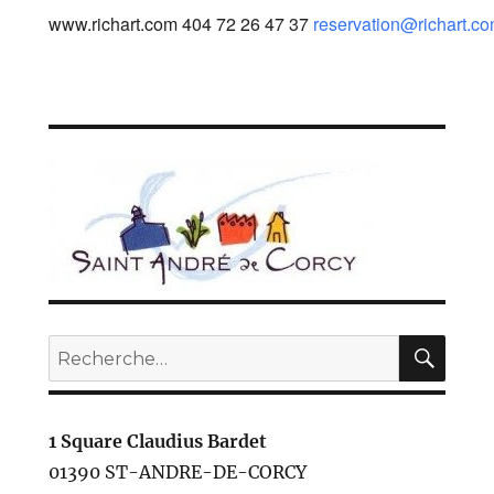
www.richart.com 404 72 26 47 37
reservation@richart.c
REC
Recherche
pour :
1 Square Claudius Bardet
01390 ST-ANDRE-DE-CORCY