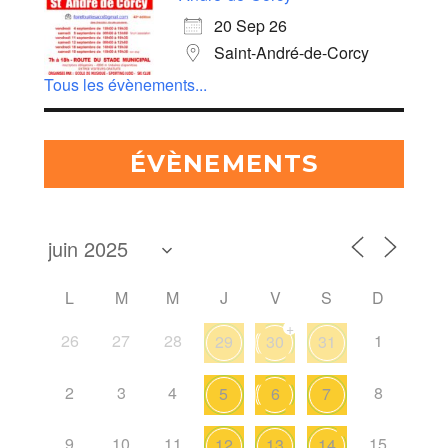
20 Sep 26
Saint-André-de-Corcy
Tous les évènements...
ÉVÈNEMENTS
L
M
M
J
V
S
D
+
26
27
28
1
29
30
31
2
3
4
8
5
6
7
9
10
11
15
12
13
14