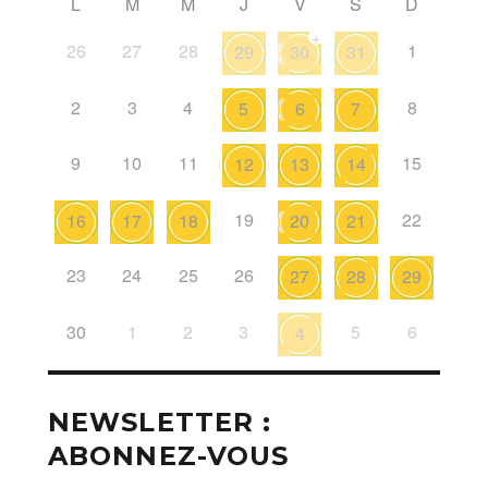
L
M
M
J
V
S
D
+
26
27
28
1
29
30
31
2
3
4
8
5
6
7
9
10
11
15
12
13
14
19
22
16
17
18
20
21
23
24
25
26
27
28
29
30
1
2
3
5
6
4
NEWSLETTER :
ABONNEZ-VOUS