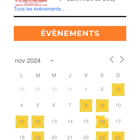
Tous les évènements...
ÉVÈNEMENTS
L
M
M
J
V
S
D
28
29
30
31
1
2
3
4
5
6
7
10
8
9
+
13
14
15
17
11
12
16
18
20
21
22
19
23
24