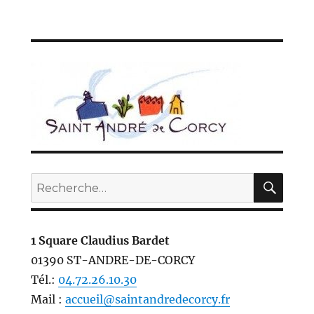
REC
Recherche
pour :
1 Square Claudius Bardet
01390 ST-ANDRE-DE-CORCY
Tél.:
04.72.26.10.30
Mail :
accueil@saintandredecorcy.fr