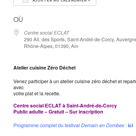
AJOUTER AU CALENDRIER
Télécharger ICS
Calendrier Goo
OÙ
Centre social ECLAT
290 All. des Sports, Saint-André-de-Corcy, Auvergn
Rhône-Alpes, 01390, Ain
Atelier
cuisine
Zéro Déchet
Venez participer à un atelier
cuisine
zéro déchet et repar
avec
votre plat et la recette.
Centre social ECLAT à Saint-André-de-Corcy
Public adulte – Gratuit – Sur inscription
Programme complet du festival
Demain en Dombes
:
ici