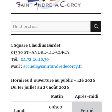
REC
Recherche
pour :
1 Square Claudius Bardet
01390 ST-ANDRE-DE-CORCY
Tél.:
04.72.26.10.30
Mail :
accueil@saintandredecorcy.fr
Horaires d'ouverture au public - Eté 2026
Du 1er juillet au 23 août 2026
Matin
Après-midi
09h00-
Lundi
Fermé