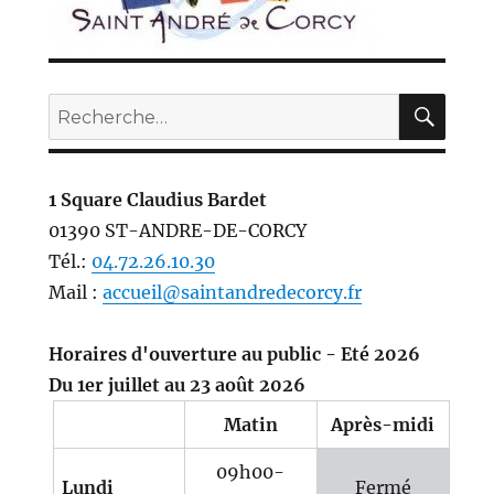
REC
Recherche
pour :
1 Square Claudius Bardet
01390 ST-ANDRE-DE-CORCY
Tél.:
04.72.26.10.30
Mail :
accueil@saintandredecorcy.fr
Horaires d'ouverture au public - Eté 2026
Du 1er juillet au 23 août 2026
Matin
Après-midi
09h00-
Lundi
Fermé