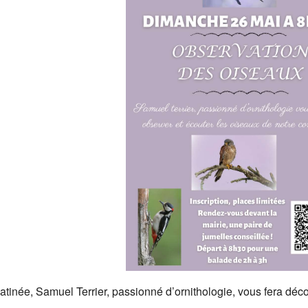
ogle
iCalendar
Offic
tinée, Samuel Terrier, passionné d’ornithologie, vous fera déco