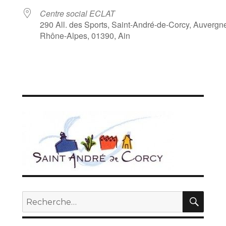
Centre social ECLAT
290 All. des Sports, Saint-André-de-Corcy, Auvergn
Rhône-Alpes, 01390, Ain
REC
Recherche
pour :