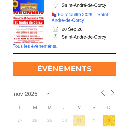
Saint-André-de-Corcy
Foirefouille 2026 – Saint-
André-de-Corcy
20 Sep 26
Saint-André-de-Corcy
Tous les évènements...
ÉVÈNEMENTS
L
M
M
J
V
S
D
27
28
29
30
1
31
2