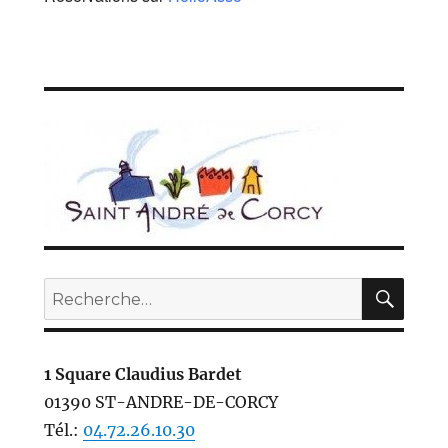
REC
Recherche
pour :
1 Square Claudius Bardet
01390 ST-ANDRE-DE-CORCY
Tél.:
04.72.26.10.30