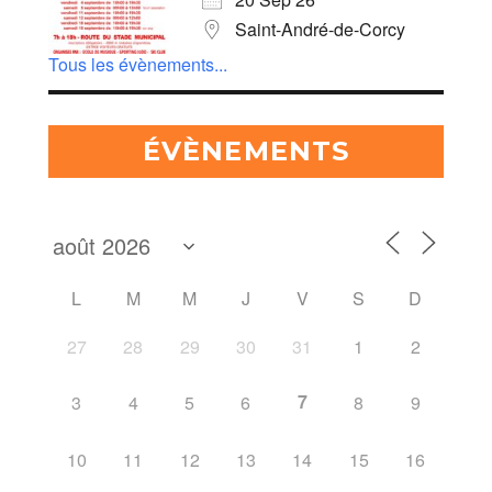
Saint-André-de-Corcy
Tous les évènements...
ÉVÈNEMENTS
L
M
M
J
V
S
D
27
28
29
30
31
1
2
7
3
4
5
6
8
9
10
11
12
13
14
15
16