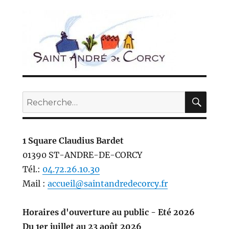
REC
Recherche
pour :
1 Square Claudius Bardet
01390 ST-ANDRE-DE-CORCY
Tél.:
04.72.26.10.30
Mail :
accueil@saintandredecorcy.fr
Horaires d'ouverture au public - Eté 2026
Du 1er juillet au 23 août 2026