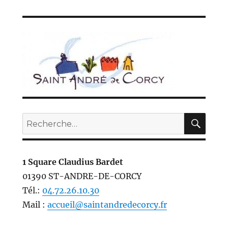
REC
Recherche
pour :
1 Square Claudius Bardet
01390 ST-ANDRE-DE-CORCY
Tél.:
04.72.26.10.30
Mail :
accueil@saintandredecorcy.fr