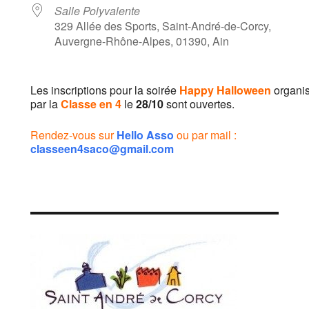
Salle Polyvalente
329 Allée des Sports, Saint-André-de-Corcy,
Auvergne-Rhône-Alpes, 01390, Ain
Les inscriptions pour la soirée
Happy Halloween
organi
par la
Classe en 4
le
28/10
sont ouvertes.
Rendez-vous sur
Hello Asso
ou par mail :
classeen4saco@gmail.com