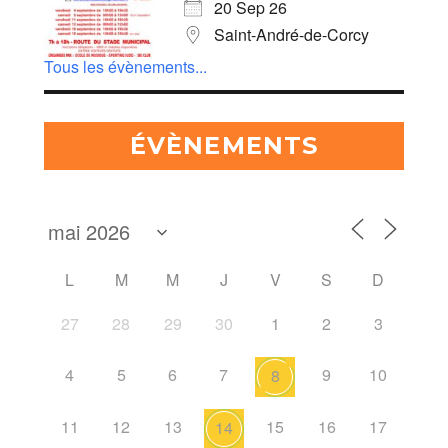
20 Sep 26
Saint-André-de-Corcy
Tous les évènements...
ÉVÈNEMENTS
L
M
M
J
V
S
D
27
28
29
30
1
2
3
4
5
6
7
9
10
8
11
12
13
15
16
17
14