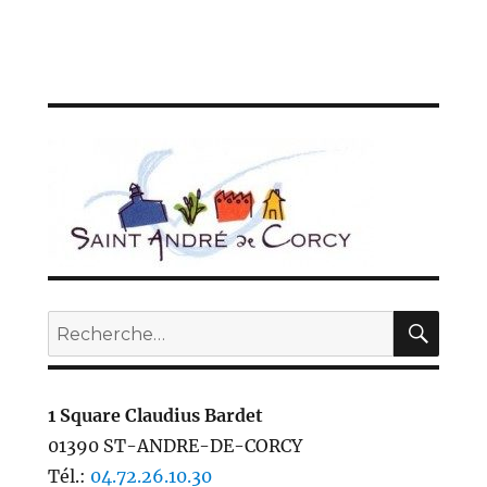
REC
Recherche
pour :
1 Square Claudius Bardet
01390 ST-ANDRE-DE-CORCY
Tél.:
04.72.26.10.30