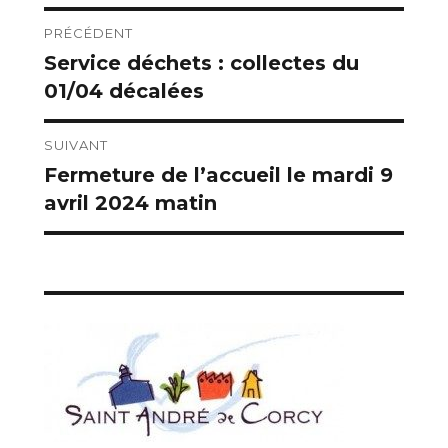
Navigation
PRÉCÉDENT
Service déchets : collectes du
Publication
de
01/04 décalées
précédente :
l’article
SUIVANT
Fermeture de l’accueil le mardi 9
Publication
avril 2024 matin
suivante :