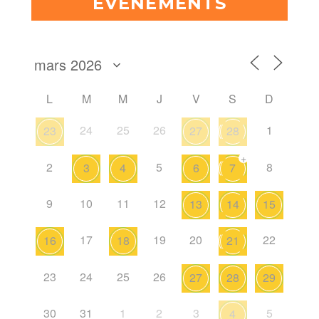
ÉVÈNEMENTS
L
M
M
J
V
S
D
24
25
26
1
23
27
28
+
2
5
8
3
4
6
7
9
10
11
12
13
14
15
17
19
20
22
16
18
21
23
24
25
26
27
28
29
30
31
1
2
3
5
4