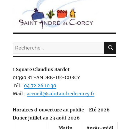
REC
Recherche
pour :
1 Square Claudius Bardet
01390 ST-ANDRE-DE-CORCY
Tél.:
04.72.26.10.30
Mail :
accueil@saintandredecorcy.fr
Horaires d'ouverture au public - Eté 2026
Du 1er juillet au 23 août 2026
Matin
Après-midi