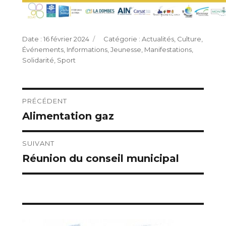
Publié
Catégories
16 février 2024
Actualités
,
Culture
,
le
Événements
,
Informations
,
Jeunesse
,
Manifestations
,
Solidarité
,
Sport
Navigation
PRÉCÉDENT
Alimentation gaz
Publication
de
précédente :
l’article
SUIVANT
Réunion du conseil municipal
Publication
suivante :