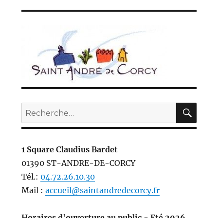
REC
Recherche
pour :
1 Square Claudius Bardet
01390 ST-ANDRE-DE-CORCY
Tél.:
04.72.26.10.30
Mail :
accueil@saintandredecorcy.fr
Horaires d'ouverture au public - Eté 2026