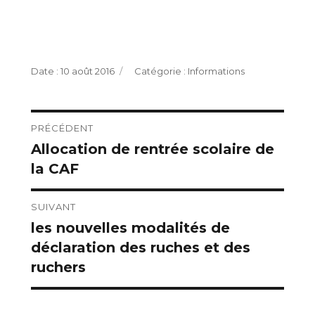
Publié
Catégories
10 août 2016
Informations
le
Navigation
PRÉCÉDENT
Allocation de rentrée scolaire de
Publication
de
la CAF
précédente :
l’article
SUIVANT
les nouvelles modalités de
Publication
déclaration des ruches et des
suivante :
ruchers