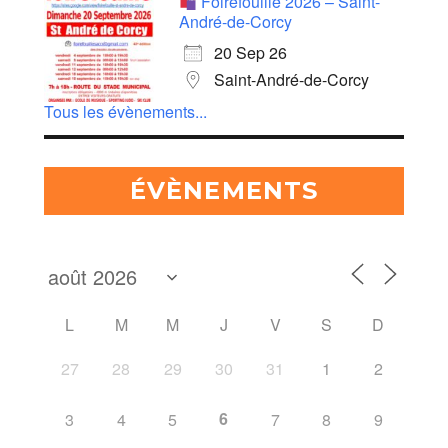
Foirefouille 2026 – Saint-
André-de-Corcy
20 Sep 26
Saint-André-de-Corcy
Tous les évènements...
ÉVÈNEMENTS
L
M
M
J
V
S
D
27
28
29
30
31
1
2
6
3
4
5
7
8
9