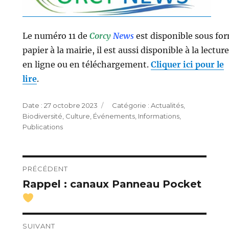
Le numéro 11 de
Corcy
News
est disponible sous fo
papier à la mairie, il est aussi disponible à la lecture
en ligne ou en téléchargement.
Cliquer ici pour le
lire
.
Publié
Catégories
27 octobre 2023
Actualités
,
le
Biodiversité
,
Culture
,
Événements
,
Informations
,
Publications
Navigation
PRÉCÉDENT
Rappel : canaux Panneau Pocket
Publication
de
précédente :
l’article
SUIVANT