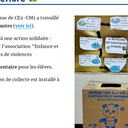
asse de CE2-CM1 a travaillé
antes
(
voir ici
).
à une action solidaire :
l’association “Enfance et
s de violences
mentaire
pour les élèves.
n de collecte est installé à