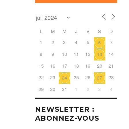
L
M
M
J
V
S
D
1
2
3
4
5
7
6
8
9
10
11
12
14
13
15
16
17
18
19
20
21
22
23
25
26
28
24
27
29
30
31
1
2
3
4
NEWSLETTER :
ABONNEZ-VOUS