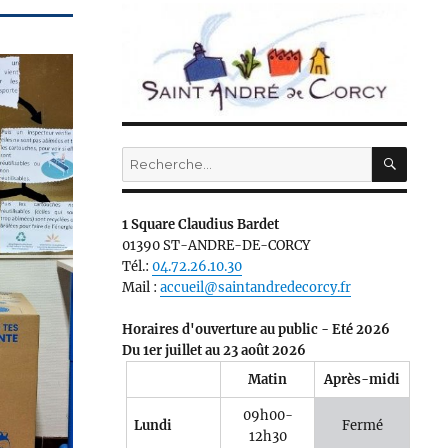
RECH
Recherche
pour :
1 Square Claudius Bardet
01390 ST-ANDRE-DE-CORCY
Tél.:
04.72.26.10.30
Mail :
accueil@saintandredecorcy.fr
Horaires d'ouverture au public - Eté 2026
Du 1er juillet au 23 août 2026
Matin
Après-midi
09h00-
Lundi
Fermé
12h30