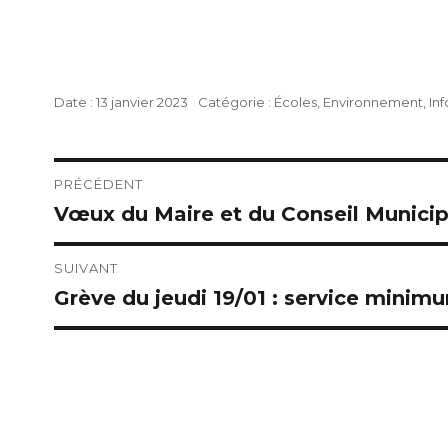
Publié
Catégories
13 janvier 2023
Écoles
,
Environnement
,
In
le
Navigation
PRÉCÉDENT
Vœux du Maire et du Conseil Municip
Publication
de
précédente :
l’article
SUIVANT
Grève du jeudi 19/01 : service minimu
Publication
suivante :