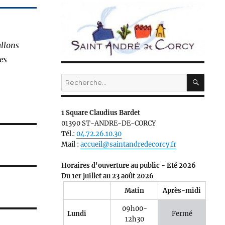
allons
es
RECH
Recherche
pour :
1 Square Claudius Bardet
01390 ST-ANDRE-DE-CORCY
Tél.:
04.72.26.10.30
Mail :
accueil@saintandredecorcy.fr
Horaires d'ouverture au public - Eté 2026
Du 1er juillet au 23 août 2026
Matin
Après-midi
09h00-
Lundi
Fermé
12h30