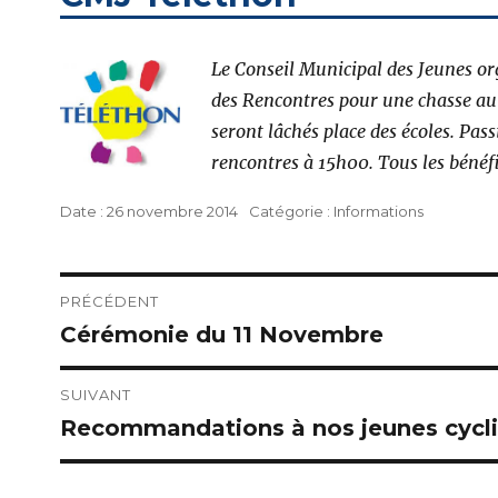
Le Conseil Municipal des Jeunes or
des Rencontres pour une chasse au t
seront lâchés place des écoles. Pas
rencontres à 15h00. Tous les bénéfi
Publié
Catégories
26 novembre 2014
Informations
le
Navigation
PRÉCÉDENT
Cérémonie du 11 Novembre
Publication
de
précédente :
l’article
SUIVANT
Recommandations à nos jeunes cycli
Publication
suivante :