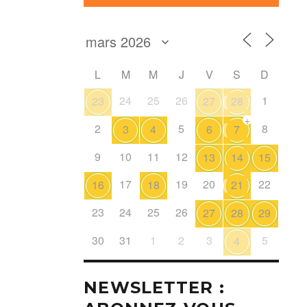
L
M
M
J
V
S
D
24
25
26
1
23
27
28
+
2
5
8
3
4
6
7
9
10
11
12
13
14
15
17
19
20
22
16
18
21
23
24
25
26
27
28
29
30
31
1
2
3
5
4
NEWSLETTER :