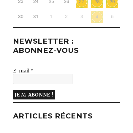
23
24
25
26
27
28
29
30
31
1
2
3
5
4
NEWSLETTER :
ABONNEZ-VOUS
E-mail
*
ARTICLES RÉCENTS