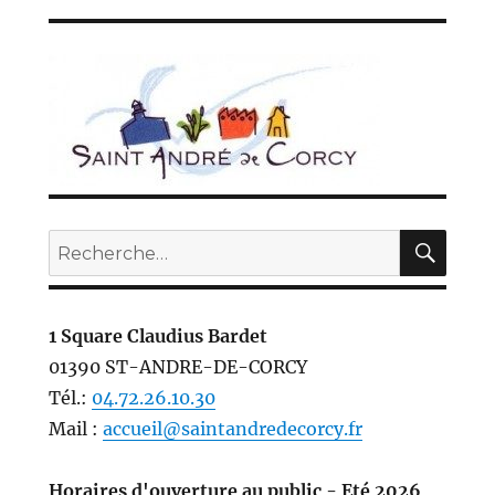
REC
Recherche
pour :
1 Square Claudius Bardet
01390 ST-ANDRE-DE-CORCY
Tél.:
04.72.26.10.30
Mail :
accueil@saintandredecorcy.fr
Horaires d'ouverture au public - Eté 2026