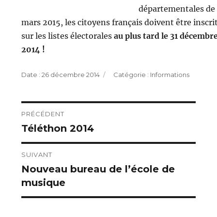
départementales de
mars 2015, les citoyens français doivent être inscri
sur les listes électorales
au plus tard le 31 décembr
2014 !
Publié
Catégories
26 décembre 2014
Informations
le
Navigation
PRÉCÉDENT
Téléthon 2014
Publication
de
précédente :
l’article
SUIVANT
Nouveau bureau de l’école de
Publication
musique
suivante :