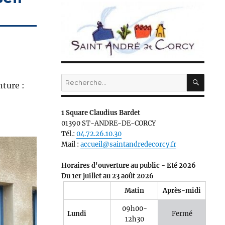
RECH
Recherche
nture :
pour :
1 Square Claudius Bardet
01390 ST-ANDRE-DE-CORCY
Tél.:
04.72.26.10.30
Mail :
accueil@saintandredecorcy.fr
Horaires d'ouverture au public - Eté 2026
Du 1er juillet au 23 août 2026
Matin
Après-midi
09h00-
Lundi
Fermé
12h30