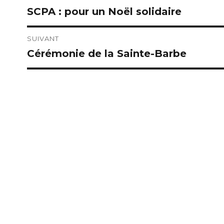
SCPA : pour un Noël solidaire
Publication
de
précédente :
l’article
SUIVANT
Cérémonie de la Sainte-Barbe
Publication
suivante :