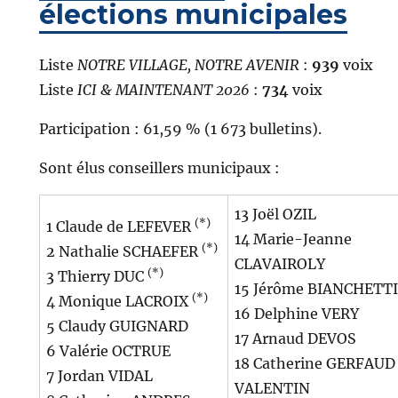
élections municipales
Liste
NOTRE VILLAGE, NOTRE AVENIR
:
939
voix
Liste
ICI & MAINTENANT 2026
:
734
voix
Participation :
61,59 % (1 673 bulletins).
Sont élus conseillers municipaux :
13 Joël OZIL
(*)
1 Claude de LEFEVER
14 Marie-Jeanne
(*)
2 Nathalie SCHAEFER
CLAVAIROLY
(*)
3 Thierry DUC
15 Jérôme BIANCHETTI
(*)
4 Monique LACROIX
16 Delphine VERY
5 Claudy GUIGNARD
17 Arnaud DEVOS
6 Valérie OCTRUE
18 Catherine GERFAUD
7 Jordan VIDAL
VALENTIN