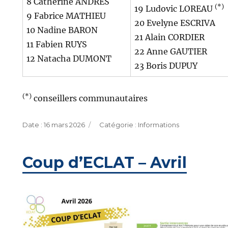
8 Catherine ANDRES
(*)
19 Ludovic LOREAU
9 Fabrice MATHIEU
20 Evelyne ESCRIVA
10 Nadine BARON
21 Alain CORDIER
11 Fabien RUYS
22 Anne GAUTIER
12 Natacha DUMONT
23 Boris DUPUY
(*)
conseillers communautaires
Publié
Catégories
16 mars 2026
Informations
le
Coup d’ECLAT – Avril