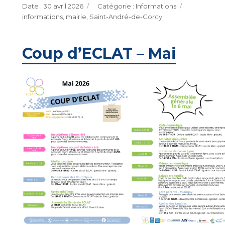
Publié
Catégories
Étiquettes
30 avril 2026
Informations
le
informations
,
mairie
,
Saint-André-de-Corcy
Coup d’ECLAT – Mai