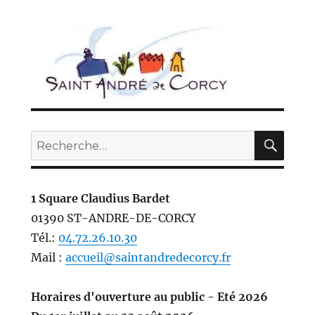
ÉDE
ANT
NTE
E
REC
Recherche
pour :
1 Square Claudius Bardet
01390 ST-ANDRE-DE-CORCY
Tél.:
04.72.26.10.30
Mail :
accueil@saintandredecorcy.fr
Horaires d'ouverture au public - Eté 2026