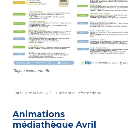
Cliquer pour agrandir
Publié
Catégories
16 mars 2026
Informations
le
Animations
médiathèque Avril