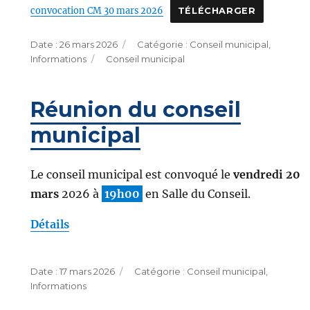
convocation CM 30 mars 2026
TÉLÉCHARGER
Publié
Catégories
26 mars 2026
Conseil municipal
,
le
Étiquettes
Informations
Conseil municipal
Réunion du conseil
municipal
Le conseil municipal est convoqué le
vendredi 20
mars
2026 à
19h00
en Salle du Conseil.
Détails
Publié
Catégories
17 mars 2026
Conseil municipal
,
le
Informations