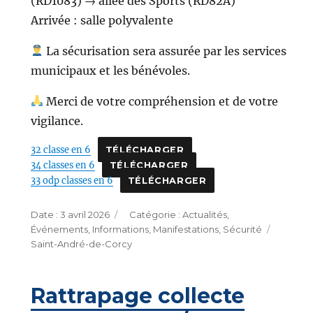
(RD1083) → allée des Sports (RD82A)
Arrivée : salle polyvalente
La sécurisation sera assurée par les services
municipaux et les bénévoles.
Merci de votre compréhension et de votre
vigilance.
32 classe en 6
TÉLÉCHARGER
34 classes en 6
TÉLÉCHARGER
33 odp classes en 6
TÉLÉCHARGER
Publié
Catégories
3 avril 2026
Actualités
,
le
Étique
Événements
,
Informations
,
Manifestations
,
Sécurité
Saint-André-de-Corcy
Rattrapage collecte