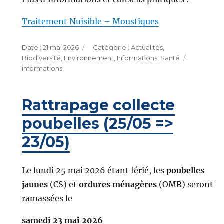
Traitement Nuisible – Moustiques
Publié
Catégories
21 mai 2026
Actualités
,
le
Étiquette
Biodiversité
,
Environnement
,
Informations
,
Santé
informations
Rattrapage collecte
poubelles (25/05 =>
23/05)
Le lundi 25 mai 2026 étant férié, les
poubelles
jaunes
(CS) et
ordures ménagères
(OMR) seront
ramassées le
samedi 23 mai 2026