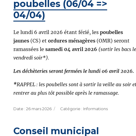
poubelles (06/04 =>
04/04)
Le lundi 6 avril 2026 étant férié, les
poubelles
jaunes
(CS) et
ordures ménagères
(OMR) seront
ramassées le
samedi 04 avril 2026
(sortir les bacs l
vendredi soir*).
Les déchèteries seront fermées
le lundi 06 avril 2026.
*
RAPPEL : les poubelles sont à sortir la veille au soir e
rentrer au plus tôt possible après le ramassage.
Publié
Catégories
26 mars 2026
Informations
le
Conseil municipal