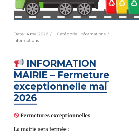
Publié
Catégories
Étiquettes
4 mai 2026
Informations
le
informations
INFORMATION
MAIRIE – Fermeture
exceptionnelle mai
2026
Fermetures exceptionnelles
La mairie sera fermée :