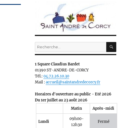
RECH
Recherche
pour :
1 Square Claudius Bardet
01390 ST-ANDRE-DE-CORCY
Tél.:
04.72.26.10.30
Mail :
accueil@saintandredecorcy.fr
Horaires d'ouverture au public - Eté 2026
Du 1er juillet au 23 août 2026
Matin
Après-midi
09h00-
Lundi
Fermé
12h30