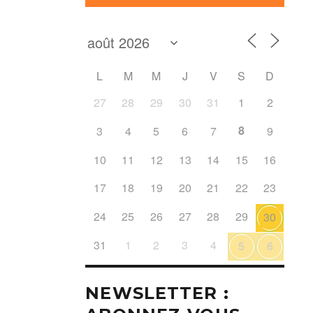
L
M
M
J
V
S
D
27
28
29
30
31
1
2
8
3
4
5
6
7
9
10
11
12
13
14
15
16
17
18
19
20
21
22
23
24
25
26
27
28
29
30
31
1
2
3
4
5
6
NEWSLETTER :