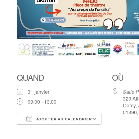
QUAND
OÙ
31 janvier
Salle P
329 All
09:00 - 13:00
Corcy,
01390,
AJOUTER AU CALENDRIER
Télécharger ICS
Calendrier Go