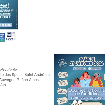
olyvalente
ée des Sports, Saint-André-de-
 Auvergne-Rhône-Alpes,
 Ain
ogle
iCalendar
Offic