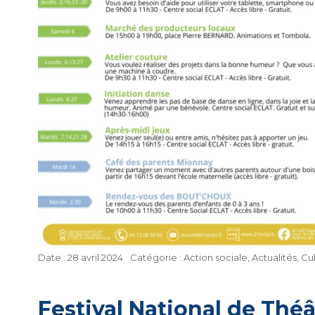
Publié
Catégories
28 avril 2024
Action sociale
,
Actualités
,
Cu
le
Festival National de Th