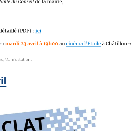
Salle du Conseil
de la mairie,
étaillé
(PDF) :
ici
e
:
mardi 23 avril à 19h00
au
cinéma l’Étoile
à Châtillon-
ns
,
Manifestations
il