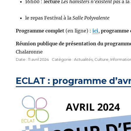
16h00 : l
ecture
Les hamsters n’existent pas
à la
le repas Festival à la
Salle Polyvalente
Programme complet
(en ligne) :
ici
,
programme d
Réunion publique de présentation du programm
Chalaronne
Publié
Catégories
11 avril 2024
Actualités
,
Culture
,
Informatio
le
ECLAT : programme d’avr