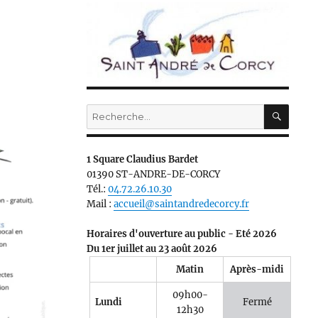
RECH
Recherche
pour :
1 Square Claudius Bardet
01390 ST-ANDRE-DE-CORCY
Tél.:
04.72.26.10.30
Mail :
accueil@saintandredecorcy.fr
Horaires d'ouverture au public - Eté 2026
Du 1er juillet au 23 août 2026
Matin
Après-midi
09h00-
Lundi
Fermé
12h30