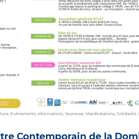
lture
,
Événements
,
Informations
,
Jeunesse
,
Manifestations
,
Solidarité
,
éâtre Contemporain de la Do