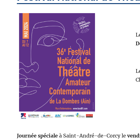
L
D
L
C
Journée spéciale
à Saint-André-de-Corcy le
vend