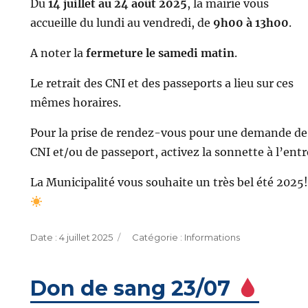
Du
14 juillet au 24 août 2025
, la mairie vous
accueille du lundi au vendredi, de
9h00 à 13h00
.
A noter la
fermeture le samedi matin
.
Le retrait des CNI et des passeports a lieu sur ces
mêmes horaires.
Pour la prise de rendez-vous pour une demande de
CNI et/ou de passeport, activez la sonnette à l’entr
La Municipalité vous souhaite un très bel été 2025!
Publié
Catégories
4 juillet 2025
Informations
le
Don de sang 23/07