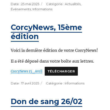
Publié
Catégories
25 mai 2025
Actualités
,
le
Événements
,
Informations
CorcyNews, 15ème
édition
Voici la dernière édition de votre CorcyNews!
Il a été déposé dans votre boîte aux lettres.
CorcyNews 15_Avril
TÉLÉCHARGER
Publié
Catégories
17 avril 2025
Informations
le
Don de sang 26/02