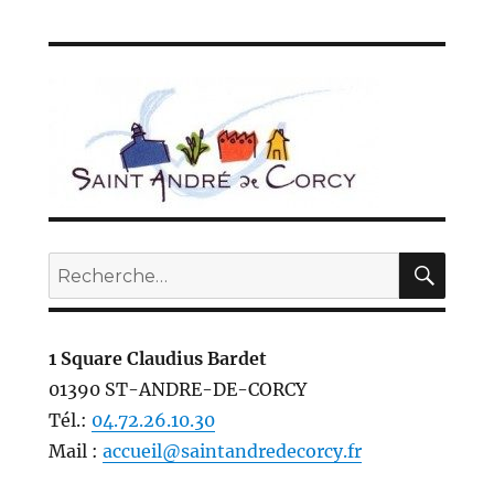
E
publications
SUIV
ANT
E
REC
Recherche
pour :
1 Square Claudius Bardet
01390 ST-ANDRE-DE-CORCY
Tél.:
04.72.26.10.30
Mail :
accueil@saintandredecorcy.fr