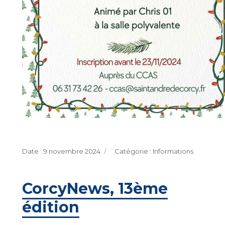
Publié
Catégories
9 novembre 2024
Informations
le
CorcyNews, 13ème
édition