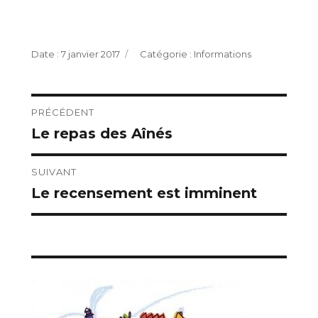
Publié
Catégories
7 janvier 2017
Informations
le
Navigation
PRÉCÉDENT
Le repas des Aînés
Publication
de
précédente :
l’article
SUIVANT
Le recensement est imminent
Publication
suivante :