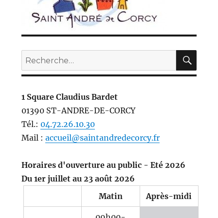
REC
Recherche
pour :
1 Square Claudius Bardet
01390 ST-ANDRE-DE-CORCY
Tél.:
04.72.26.10.30
Mail :
accueil@saintandredecorcy.fr
Horaires d'ouverture au public - Eté 2026
Du 1er juillet au 23 août 2026
Matin
Après-midi
09h00-