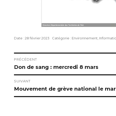
Publié
Catégories
28 février 2023
Environnement
,
Informati
le
Navigation
PRÉCÉDENT
Don de sang : mercredi 8 mars
Publication
de
précédente :
l’article
SUIVANT
Mouvement de grève national le mar
Publication
suivante :