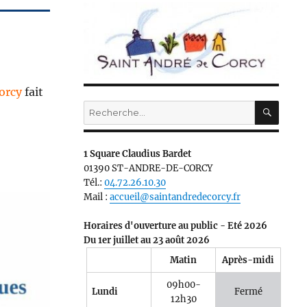
orcy
fait
RECH
Recherche
pour :
1 Square Claudius Bardet
01390 ST-ANDRE-DE-CORCY
Tél.:
04.72.26.10.30
Mail :
accueil@saintandredecorcy.fr
Horaires d'ouverture au public - Eté 2026
Du 1er juillet au 23 août 2026
Matin
Après-midi
09h00-
Lundi
Fermé
12h30