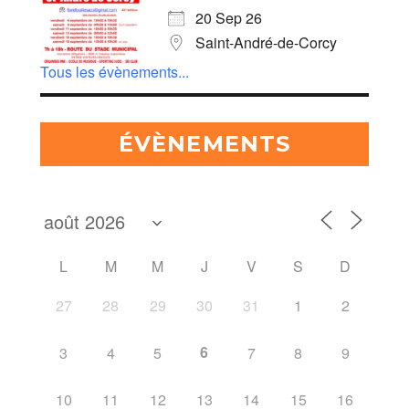
20 Sep 26
Saint-André-de-Corcy
Tous les évènements...
ÉVÈNEMENTS
L
M
M
J
V
S
D
27
28
29
30
31
1
2
6
3
4
5
7
8
9
10
11
12
13
14
15
16