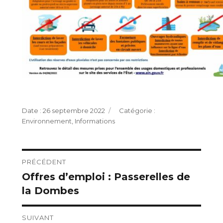
Publié
Catégories
26 septembre 2022
le
Environnement
,
Informations
Navigation
PRÉCÉDENT
Offres d’emploi : Passerelles de
Publication
de
la Dombes
précédente :
l’article
SUIVANT