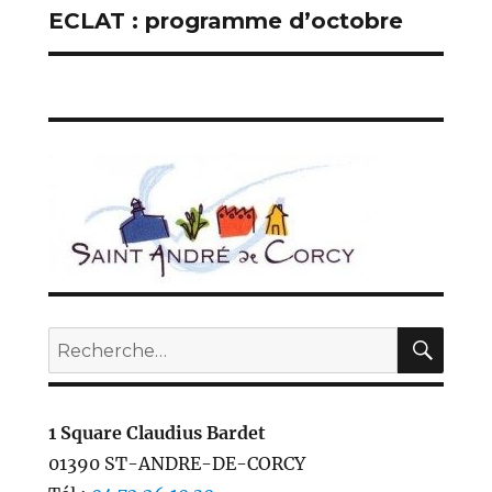
ECLAT : programme d’octobre
Publication
suivante :
REC
Recherche
pour :
1 Square Claudius Bardet
01390 ST-ANDRE-DE-CORCY