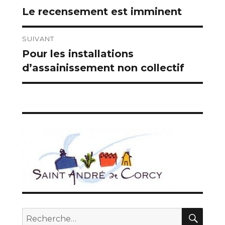
Le recensement est imminent
Publication
de
précédente :
l’article
SUIVANT
Pour les installations
Publication
d’assainissement non collectif
suivante :
REC
Recherche