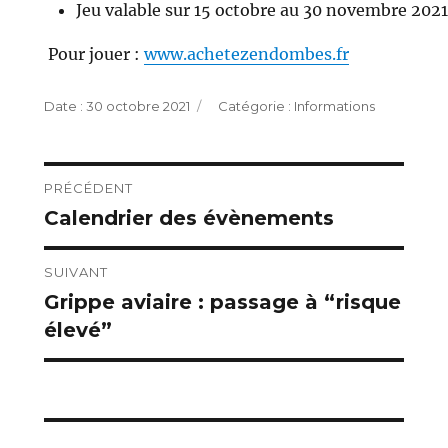
Jeu valable sur 15 octobre au 30 novembre 2021
Pour jouer :
www.achetezendombes.fr
Publié
Catégories
30 octobre 2021
Informations
le
Navigation
PRÉCÉDENT
Calendrier des évènements
Publication
de
précédente :
l’article
SUIVANT
Grippe aviaire : passage à “risque
Publication
élevé”
suivante :