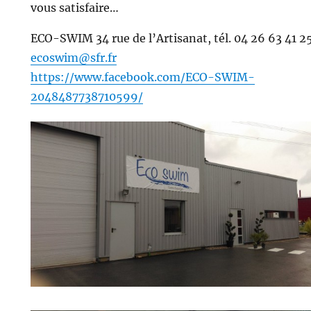
vous satisfaire…
ECO-SWIM 34 rue de l’Artisanat, tél. 04 26 63 41 2
ecoswim@sfr.fr
https://www.facebook.com/ECO-SWIM-
2048487738710599/