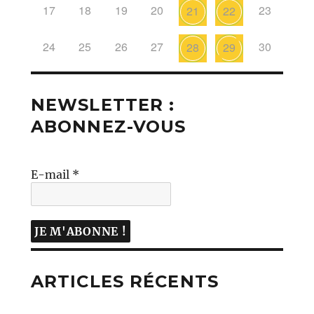
17
18
19
20
23
21
22
24
25
26
27
30
28
29
NEWSLETTER :
ABONNEZ-VOUS
E-mail
*
ARTICLES RÉCENTS