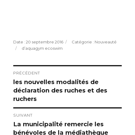
Publié
Catégories
20 septembre 2016
Nouveauté
Étiquettes
le
d’aquagym ecoswim
Navigation
PRÉCÉDENT
les nouvelles modalités de
Publication
de
déclaration des ruches et des
précédente :
l’article
ruchers
SUIVANT
La municipalité remercie les
Publication
bénévoles de la médiathèque
suivante :