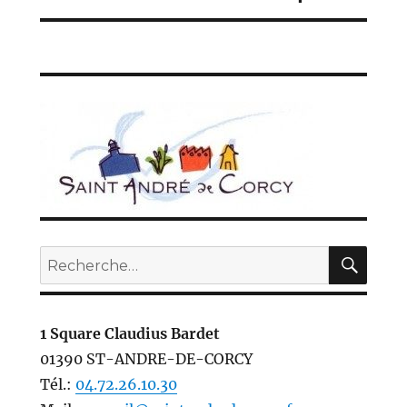
REC
Recherche
pour :
1 Square Claudius Bardet
01390 ST-ANDRE-DE-CORCY
Tél.:
04.72.26.10.30