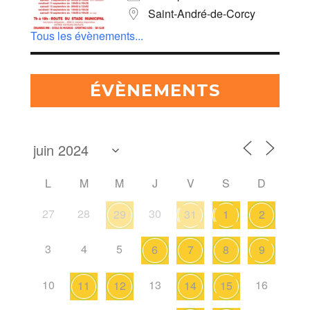
Saint-André-de-Corcy
Tous les évènements...
ÉVÈNEMENTS
L
M
M
J
V
S
D
27
28
30
29
31
1
2
3
4
5
6
7
8
9
10
13
16
11
12
14
15