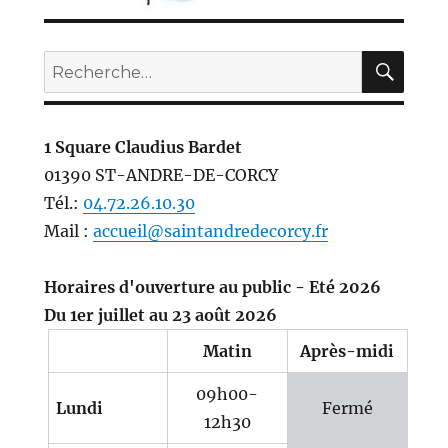
REC
Recherche
pour :
1 Square Claudius Bardet
01390 ST-ANDRE-DE-CORCY
Tél.:
04.72.26.10.30
Mail :
accueil@saintandredecorcy.fr
Horaires d'ouverture au public - Eté 2026
Du 1er juillet au 23 août 2026
Matin
Après-midi
09h00-
Lundi
Fermé
12h30