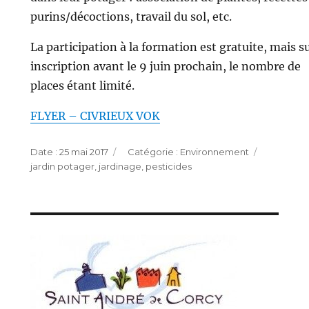
purins/décoctions, travail du sol, etc.
La participation à la formation est gratuite, mais s
inscription avant le 9 juin prochain, le nombre de
places étant limité.
FLYER – CIVRIEUX VOK
Publié
Catégories
Étiquett
25 mai 2017
Environnement
le
jardin potager
,
jardinage
,
pesticides