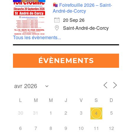
Foirefouille 2026 – Saint-
André-de-Corcy
20 Sep 26
Saint-André-de-Corcy
Tous les évènements...
ÉVÈNEMENTS
L
M
M
J
V
S
D
30
31
1
2
3
5
4
6
7
8
9
10
11
12