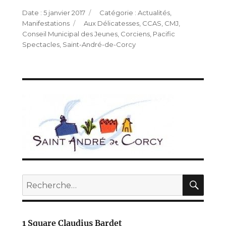
Publié
Catégories
5 janvier 2017
Actualités
,
le
Étiquettes
Manifestations
Aux Délicatesses
,
CCAS
,
CMJ
,
Conseil Municipal des Jeunes
,
Corciens
,
Pacific
Spectacles
,
Saint-André-de-Corcy
REC
Recherche
pour :
1 Square Claudius Bardet