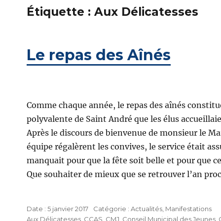
Étiquette :
Aux Délicatesses
Le repas des Aînés
Comme chaque année, le repas des aînés constitue 
polyvalente de Saint André que les élus accueillai
Après le discours de bienvenue de monsieur le Mai
équipe régalèrent les convives, le service était a
manquait pour que la fête soit belle et pour que 
Que souhaiter de mieux que se retrouver l’an proc
Publié
Catégories
5 janvier 2017
Actualités
,
Manifestations
Étiquettes
le
Aux Délicatesses
,
CCAS
,
CMJ
,
Conseil Municipal des Jeunes
,