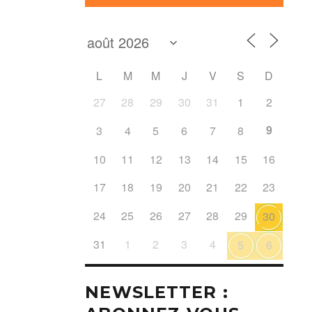
L
M
M
J
V
S
D
27
28
29
30
31
1
2
9
3
4
5
6
7
8
10
11
12
13
14
15
16
17
18
19
20
21
22
23
24
25
26
27
28
29
30
31
1
2
3
4
5
6
NEWSLETTER :