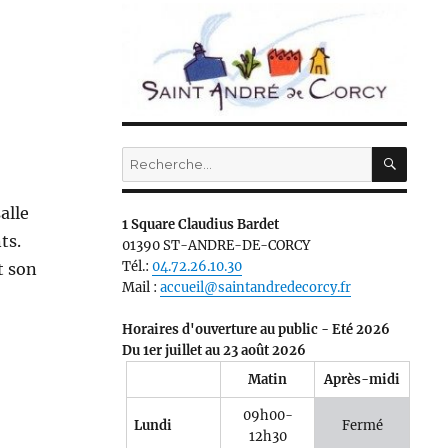
RECH
Recherche
pour :
alle
1 Square Claudius Bardet
ts.
01390 ST-ANDRE-DE-CORCY
Tél.:
04.72.26.10.30
t son
Mail :
accueil@saintandredecorcy.fr
Horaires d'ouverture au public - Eté 2026
Du 1er juillet au 23 août 2026
Matin
Après-midi
09h00-
Lundi
Fermé
12h30