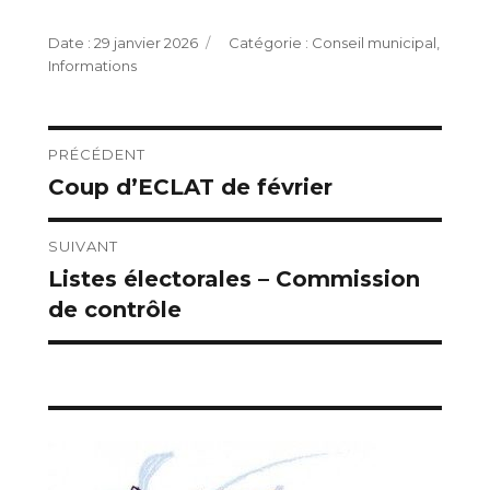
Publié
Catégories
29 janvier 2026
Conseil municipal
,
le
Informations
Navigation
PRÉCÉDENT
Coup d’ECLAT de février
Publication
de
précédente :
l’article
SUIVANT
Listes électorales – Commission
Publication
de contrôle
suivante :