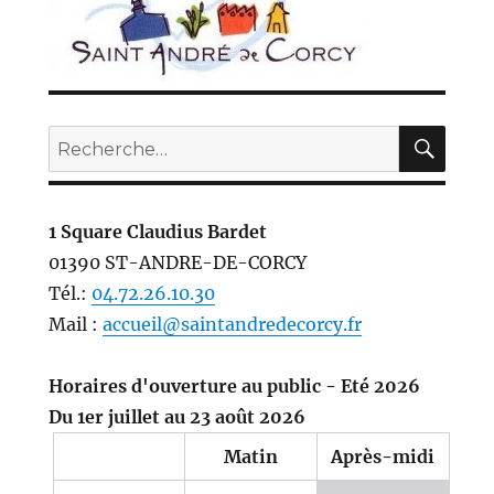
REC
Recherche
pour :
1 Square Claudius Bardet
01390 ST-ANDRE-DE-CORCY
Tél.:
04.72.26.10.30
Mail :
accueil@saintandredecorcy.fr
Horaires d'ouverture au public - Eté 2026
Du 1er juillet au 23 août 2026
Matin
Après-midi