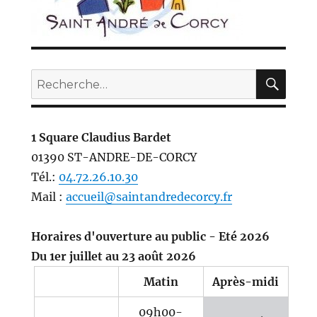
REC
Recherche
pour :
1 Square Claudius Bardet
01390 ST-ANDRE-DE-CORCY
Tél.:
04.72.26.10.30
Mail :
accueil@saintandredecorcy.fr
Horaires d'ouverture au public - Eté 2026
Du 1er juillet au 23 août 2026
Matin
Après-midi
09h00-