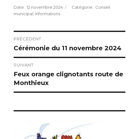
Publié
Catégories
12 novembre 2024
Conseil
le
municipal
,
Informations
Navigation
PRÉCÉDENT
Cérémonie du 11 novembre 2024
Publication
de
précédente :
l’article
SUIVANT
Feux orange clignotants route de
Publication
Monthieux
suivante :