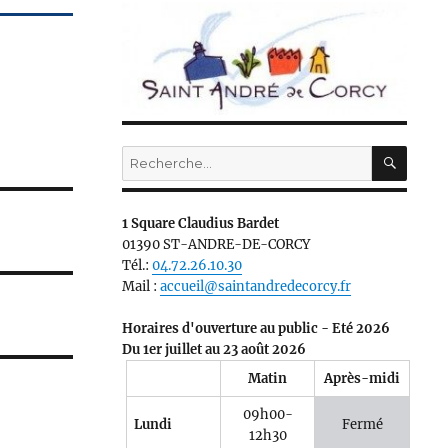
RECH
Recherche
pour :
1 Square Claudius Bardet
01390 ST-ANDRE-DE-CORCY
Tél.:
04.72.26.10.30
Mail :
accueil@saintandredecorcy.fr
Horaires d'ouverture au public - Eté 2026
Du 1er juillet au 23 août 2026
Matin
Après-midi
09h00-
Lundi
Fermé
12h30