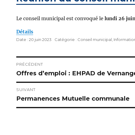
Le conseil municipal est convoqué le
lundi 26 jui
Détails
Publié
Catégories
20 juin 2023
Conseil municipal
,
Informatio
le
Navigation
PRÉCÉDENT
Offres d’emploi : EHPAD de Vernang
Publication
de
précédente :
l’article
SUIVANT
Permanences Mutuelle communale
Publication
suivante :