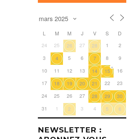
L
M
M
J
V
S
D
24
25
27
1
2
26
28
3
5
6
8
9
4
7
+
10
11
12
13
16
14
15
17
22
23
18
19
20
21
24
25
26
27
28
29
30
31
1
3
4
2
5
6
NEWSLETTER :