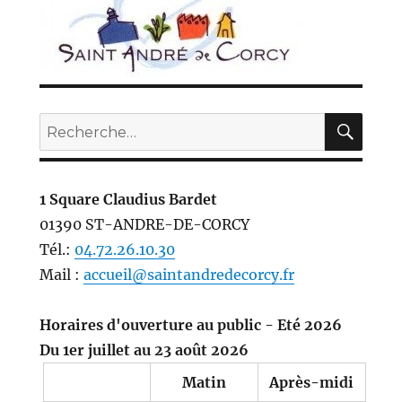
REC
Recherche
pour :
1 Square Claudius Bardet
01390 ST-ANDRE-DE-CORCY
Tél.:
04.72.26.10.30
Mail :
accueil@saintandredecorcy.fr
Horaires d'ouverture au public - Eté 2026
Du 1er juillet au 23 août 2026
Matin
Après-midi