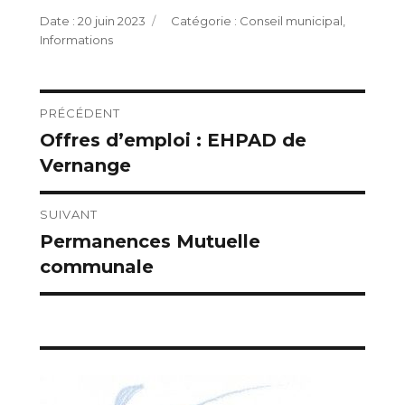
Publié
Catégories
20 juin 2023
Conseil municipal
,
le
Informations
Navigation
PRÉCÉDENT
Offres d’emploi : EHPAD de
Publication
de
Vernange
précédente :
l’article
SUIVANT
Permanences Mutuelle
Publication
communale
suivante :