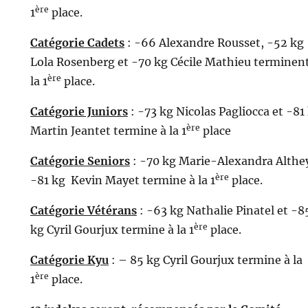
ère
1
place.
Catégorie Cadets
: -66 Alexandre Rousset, -52 kg
Lola Rosenberg et -70 kg Cécile Mathieu terminent
ère
la 1
place.
Catégorie Juniors
: -73 kg Nicolas Pagliocca et -81
ère
Martin Jeantet termine à la 1
place
Catégorie Seniors
: -70 kg Marie-Alexandra Althe
ère
-81 kg Kevin Mayet termine à la 1
place.
Catégorie Vétérans
: -63 kg Nathalie Pinatel et -8
ère
kg Cyril Gourjux termine à la 1
place.
Catégorie Kyu
: – 85 kg Cyril Gourjux termine à la
ère
1
place.