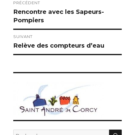
Navigation
PRÉCÉDENT
Rencontre avec les Sapeurs-
Publication
de
Pompiers
précédente :
l’article
SUIVANT
Relève des compteurs d’eau
Publication
suivante :
REC
Recherche