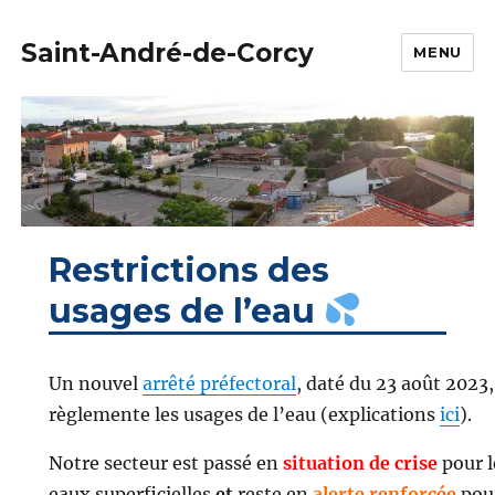
Saint-André-de-Corcy
MENU
Restrictions des
usages de l’eau
Un nouvel
arrêté préfectoral
, daté du 23 août 2023,
règlemente les usages de l’eau (explications
ici
).
Notre secteur est passé en
situation de crise
pour l
eaux superficielles
et
reste en
alerte renforcée
pou