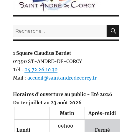
REC
Recherche
pour :
1 Square Claudius Bardet
01390 ST-ANDRE-DE-CORCY
Tél.:
04.72.26.10.30
Mail :
accueil@saintandredecorcy.fr
Horaires d'ouverture au public - Eté 2026
Du 1er juillet au 23 août 2026
Matin
Après-midi
09h00-
Lundi
Fermé