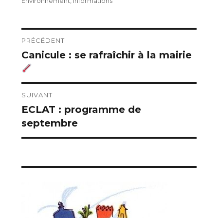
le
Environnement
,
Informations
Navigation
PRÉCÉDENT
Canicule : se rafraîchir à la mairie
Publication
de
précédente :
l’article
SUIVANT
ECLAT : programme de
Publication
septembre
suivante :