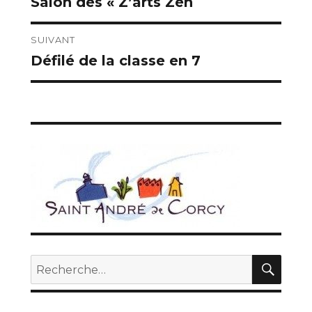
Salon des « Z’arts Zen
Publication
de
précédente :
l’article
SUIVANT
Défilé de la classe en 7
Publication
suivante :
REC
Recherche
pour :