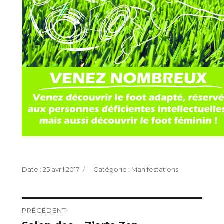
Publié
Catégories
25 avril 2017
Manifestations
le
Navigation
PRÉCÉDENT