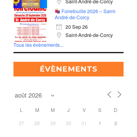
Saint-André-de-Corcy
Foirefouille 2026 – Saint-
André-de-Corcy
20 Sep 26
Saint-André-de-Corcy
Tous les évènements...
ÉVÈNEMENTS
L
M
M
J
V
S
D
27
28
29
30
31
1
2