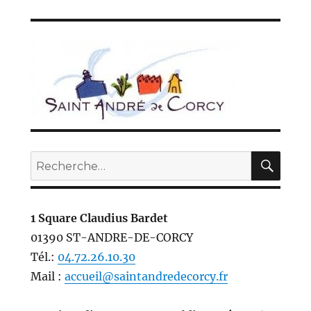
REC
Recherche
pour :
1 Square Claudius Bardet
01390 ST-ANDRE-DE-CORCY
Tél.:
04.72.26.10.30
Mail :
accueil@saintandredecorcy.fr