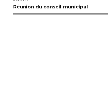
Réunion du conseil municipal
Publication
suivante :