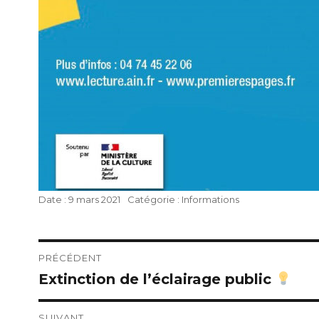
Publié
Catégories
9 mars 2021
Informations
le
Navigation
PRÉCÉDENT
Extinction de l’éclairage public
Publication
de
précédente :
l’article
SUIVANT