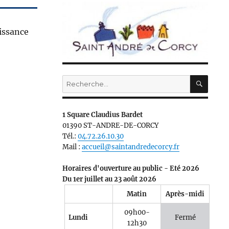
aissance
RECH
Recherche
pour :
1 Square Claudius Bardet
01390 ST-ANDRE-DE-CORCY
Tél.:
04.72.26.10.30
Mail :
accueil@saintandredecorcy.fr
Horaires d'ouverture au public - Eté 2026
Du 1er juillet au 23 août 2026
Matin
Après-midi
09h00-
Lundi
Fermé
12h30