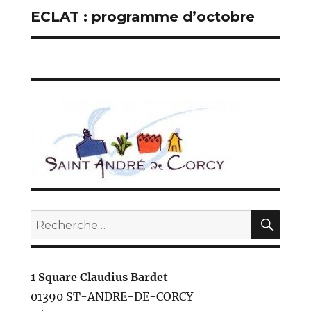
ECLAT : programme d’octobre
Publication
suivante :
REC
Recherche
pour :
1 Square Claudius Bardet
01390 ST-ANDRE-DE-CORCY