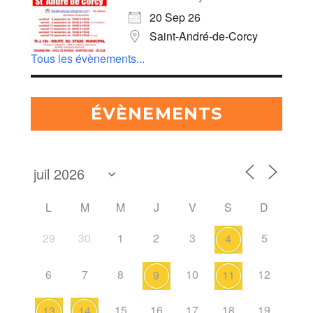
20 Sep 26
Saint-André-de-Corcy
Tous les évènements...
ÉVÈNEMENTS
L
M
M
J
V
S
D
29
30
1
2
3
5
4
6
7
8
10
12
9
11
15
16
17
18
19
13
14