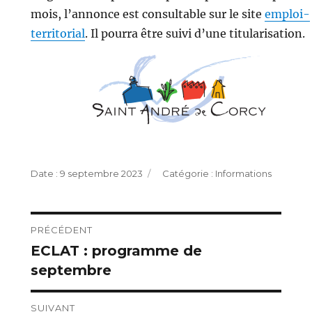
mois, l’annonce est consultable sur le site
emploi-
territorial
. Il pourra être suivi d’une titularisation.
Publié
Catégories
9 septembre 2023
Informations
le
Navigation
PRÉCÉDENT
ECLAT : programme de
Publication
de
septembre
précédente :
l’article
SUIVANT